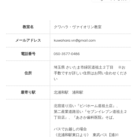
教室名
クワハラ・ヴァイオリン教室
メールアドレス
kuwahara.vn@gmail.com
電話番号
050-3577-0486
埼玉県 さいたま市緑区道祖土２丁目 ※お
住所
手数ですが詳しい住所はお問い合わせくださ
い
最寄り駅
北浦和駅 浦和駅
北宿道り沿い『ビバホーム道祖土店』、
第二産業道路沿い『セブンイレブン道祖土２
丁目店』、『あさか歯科医院』そば。
バスでお越しの場合
《北浦和駅東口より》 東武バス【浦31